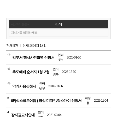
검색
전체
8건
현재 페이지
1
/
1
인터
각부서 행사사진촬영 신청서
2025-01-10
넷부
인터
추도예배 순서지 1형, 2형
2023-12-30
넷부
인터
악기사용신청서
2016-03-06
넷부
5
하성
6F(식스플로어팀 ) 영상,디자인,장소대여 신청서
2022-11-04
웅
4
인터
장자권교재안내
2021-03-04