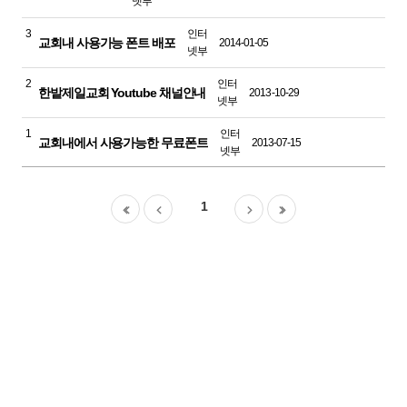
넷부
3
인터
교회내 사용가능 폰트 배포
2014-01-05
넷부
2
인터
한밭제일교회 Youtube 채널안내
2013-10-29
넷부
1
인터
교회내에서 사용가능한 무료폰트
2013-07-15
넷부
1