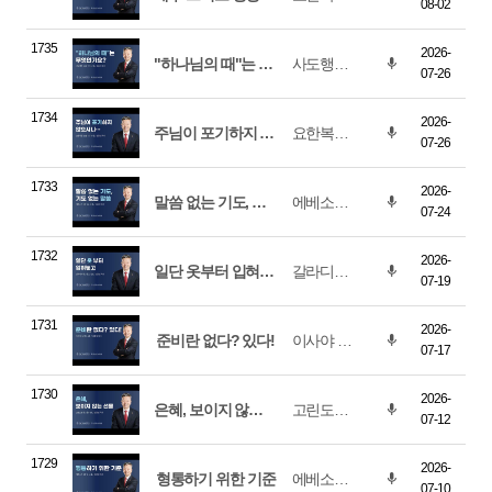
08-02
1735
2026-
"하나님의 때"는 무엇인가요?
사도행전 16장 22-34절
07-26
1734
2026-
주님이 포기하지 않으시니...
요한복음 21장 15-19절
07-26
1733
2026-
말씀 없는 기도, 기도 없는 말씀
에베소서 6장 13-18절
07-24
1732
2026-
일단 옷부터 입혀 놓고!
갈라디아서 3장 23-29절
07-19
1731
2026-
준비란 없다? 있다!
이사야 16장 1-5절
07-17
1730
2026-
은혜, 보이지 않는 선물
고린도전서 2장 9-14절
07-12
1729
2026-
형통하기 위한 기준
에베소서 4장 1-16절
07-10