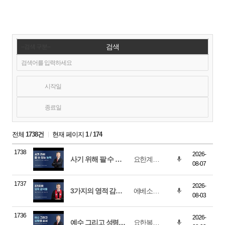
검색
전체
1738건
현재 페이지
1
/
174
1738
2026-
사기 위해 팔 수 있는 능력
요한계시록 3장 14-22절
08-07
1737
2026-
3가지의 영적 감각들
에베소서 1장 16-19절
08-03
1736
2026-
예수 그리고 성령의 순서
요한복음 14장 26절