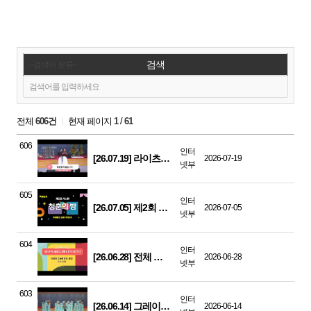
검색
전체
606건
현재 페이지
1
/
61
606
인터
[26.07.19] 라이츠 예배무용 - 복음밖에 없습니다
2026-07-19
넷부
605
인터
[26.07.05] 제2회 시니어 청춘의 밤
2026-07-05
넷부
604
인터
[26.06.28] 전체 선교팀 - 사망의 그늘에 앉아, 비전
2026-06-28
넷부
603
인터
[26.06.14] 그레이스 여성선교합창단 - 나는 예수 따라가는
2026-06-14