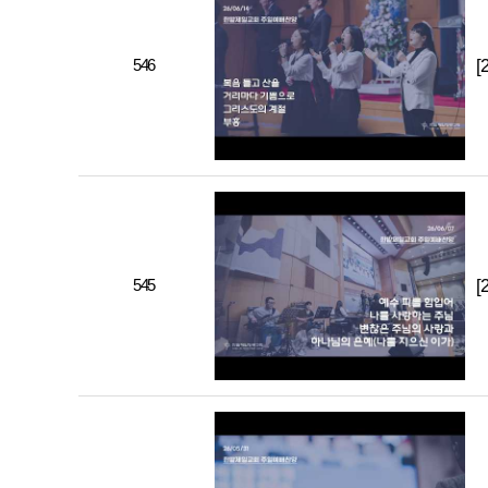
546
[
545
[