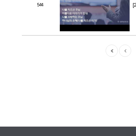
544
[