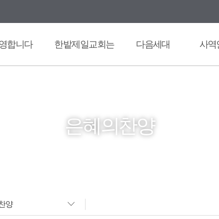
영합니다
한밭제일교회는
다음세대
사역
은혜의찬양
찬양