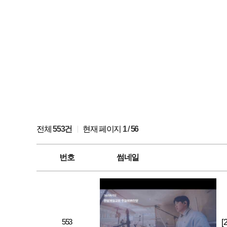
전체
553건
현재 페이지
1
/
56
번호
썸네일
553
[