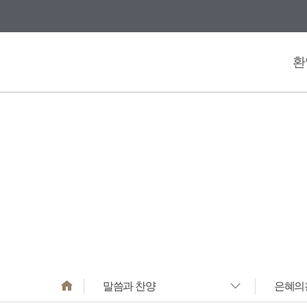
바로가기
메뉴
환
말씀과 찬양
은혜의