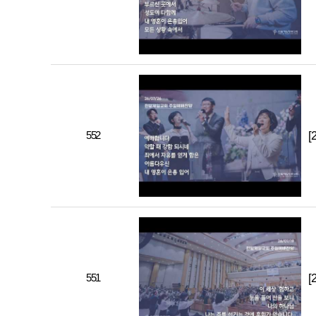
552
[
551
[