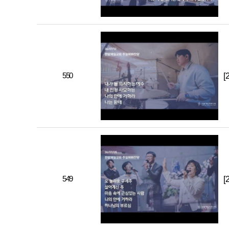
550
[
549
[