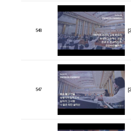
548
[
547
[