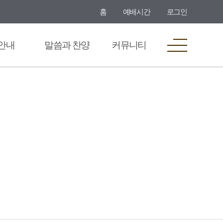
홈
예배시간
로그인
안내
말씀과 찬양
커뮤니티