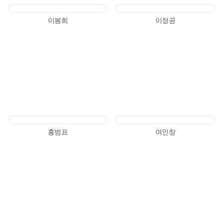
이봉희
이정공
홍범표
여인창