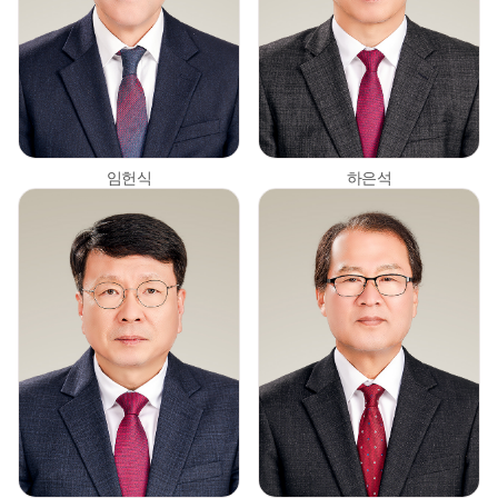
임헌식
하은석