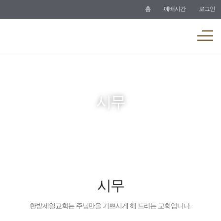
바로가기
홈
예배시간
로그인
메뉴
시무
시무
한밭제일교회는 주님만을 기쁘시게 해 드리는 교회입니다.