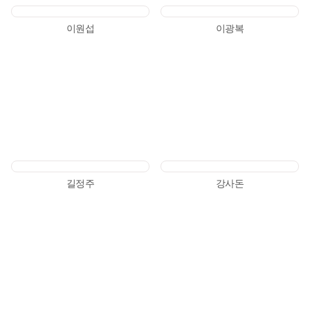
이원섭
이광복
길정주
강사돈