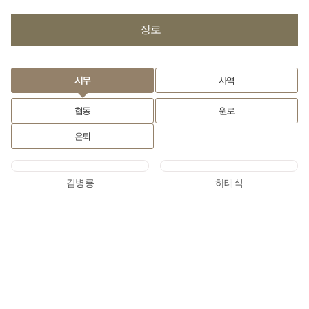
장로
시무
사역
협동
원로
은퇴
김병룡
하태식