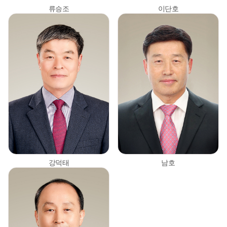
류승조
이단호
강덕태
남호