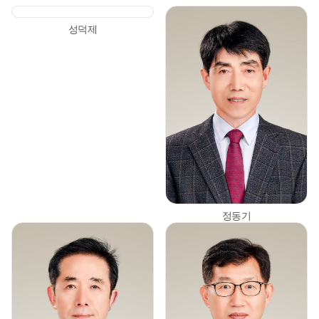
성덕제
정동기