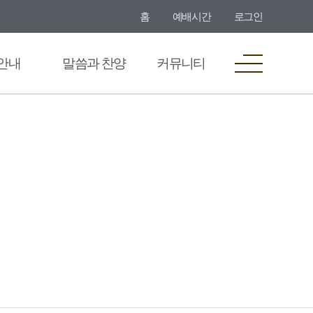
홈
예배시간
로그인
안내
말씀과 찬양
커뮤니티