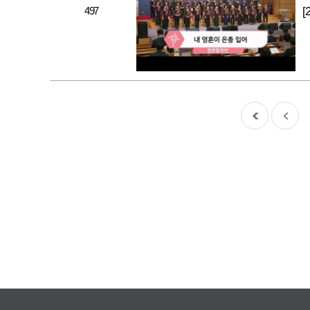
497
[