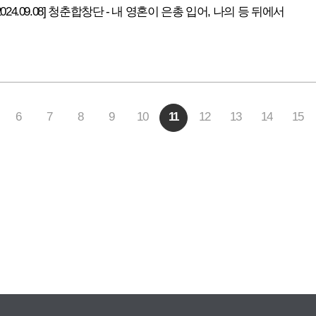
2024.09.08] 청춘합창단 - 내 영혼이 은총 입어, 나의 등 뒤에서
6
7
8
9
10
11
12
13
14
15