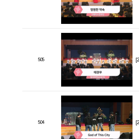
505
[
504
[