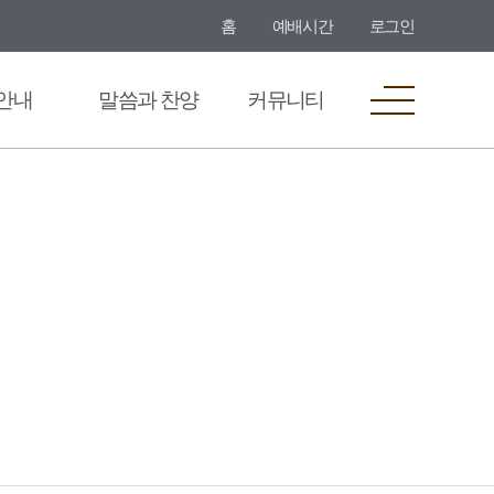
홈
예배시간
로그인
안내
말씀과 찬양
커뮤니티