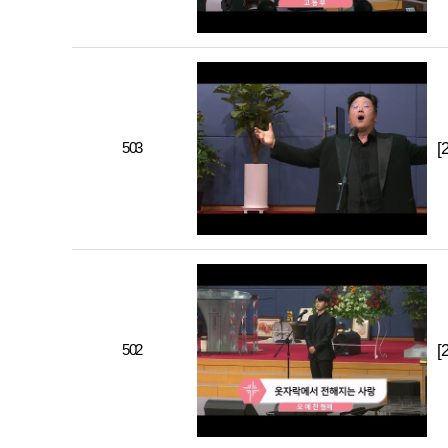
503
[
502
[