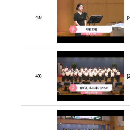
499
[
498
[