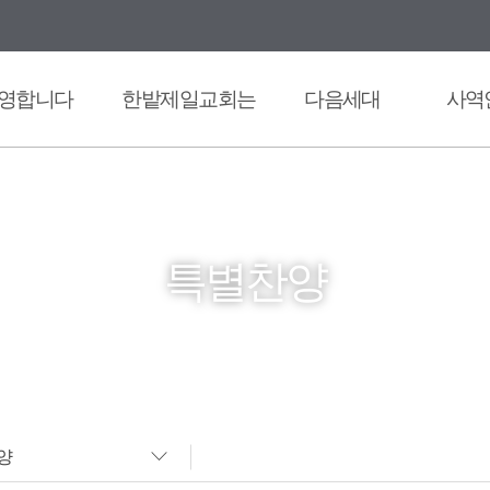
영합니다
한밭제일교회는
다음세대
사역
특별찬양
양