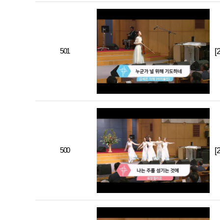
501
[
500
[