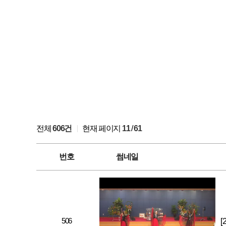
전체
606건
현재 페이지
11
/
61
번호
썸네일
506
[